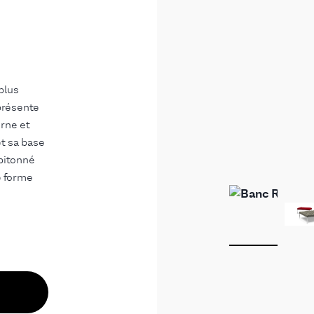
plus
 présente
rne et
et sa base
apitonné
e forme