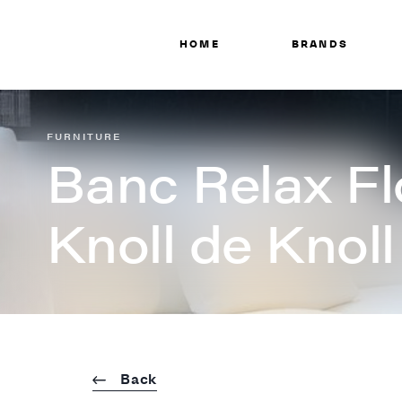
HOME
BRANDS
FURNITURE
Banc Relax F
Knoll de Knoll
Back