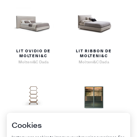
LIT OVIDIO DE
LIT RIBBON DE
MOLTENI&C
MOLTENI&C
Molteni&C Dada
Molteni&C Dada
BIBLIOTHÈQUE
BAHUT HORIZONS
Cookies
MHC.2 DE
DE MOLTENI&C
MOLTENI&C
Molteni&C Dada