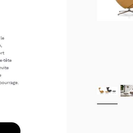
 le
n,
ort
e-tête
nvite
e
bourrage.