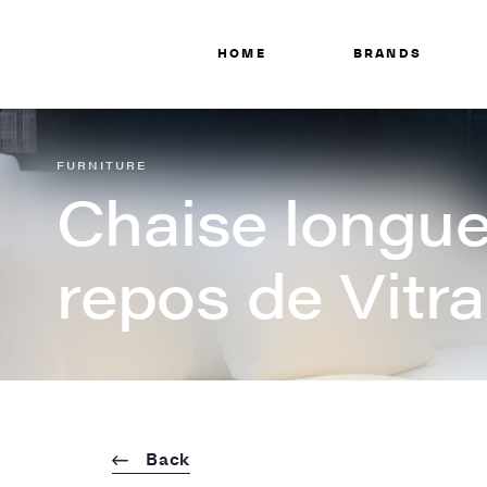
HOME
BRANDS
FURNITURE
Chaise longu
repos de Vitra
Back