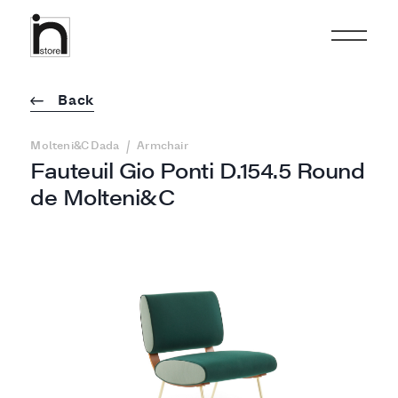
Back
/
Molteni&C Dada
Armchair
Fauteuil Gio Ponti D.154.5 Round
de Molteni&C