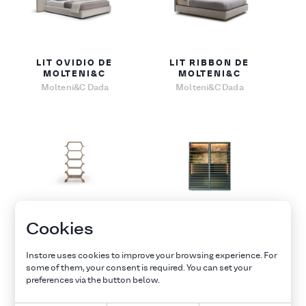
LIT OVIDIO DE
LIT RIBBON DE
MOLTENI&C
MOLTENI&C
Molteni&C Dada
Molteni&C Dada
BIBLIOTHÈQUE
BAHUT HORIZONS
Cookies
MHC.2 DE
DE MOLTENI&C
MOLTENI&C
Molteni&C Dada
Instore uses cookies to improve your browsing experience. For
Molteni&C Dada
some of them, your consent is required. You can set your
preferences via the button below.
Explore all furnitures