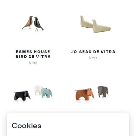
EAMES HOUSE
L’OISEAU DE VITRA
BIRD DE VITRA
Vitra
Vitra
EAMES ELEPHANT
EAMES ELEPHANT
Cookies
DE VITRA
(PLYWOOD) DE
VITRA
Vitra