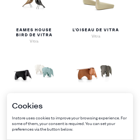
EAMES HOUSE
L’OISEAU DE VITRA
BIRD DE VITRA
Vitra
Vitra
EAMES ELEPHANT
EAMES ELEPHANT
Cookies
DE VITRA
(PLYWOOD) DE
VITRA
Vitra
Instore uses cookies to improve your browsing experience. For
Vitra
some of them, your consent is required. You can set your
preferences via the button below.
Explore all furnitures