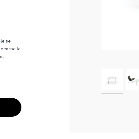
le se
incarne le
es