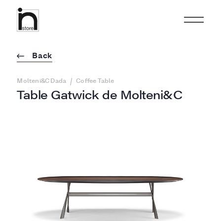
Back
/
Molteni&C Dada
Coffee Table
Table Gatwick de Molteni&C