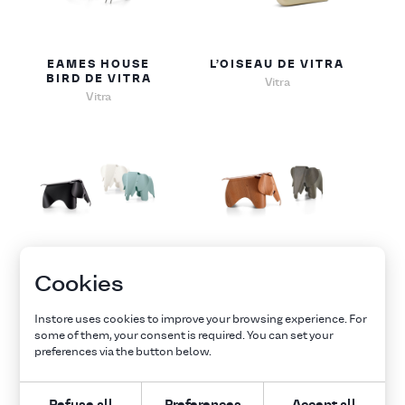
EAMES HOUSE
L’OISEAU DE VITRA
BIRD DE VITRA
Vitra
Vitra
EAMES ELEPHANT
EAMES ELEPHANT
Cookies
DE VITRA
(PLYWOOD) DE
VITRA
Vitra
Instore uses cookies to improve your browsing experience. For
Vitra
some of them, your consent is required. You can set your
preferences via the button below.
Explore all furnitures
Refuse all
Preferences
Accept all