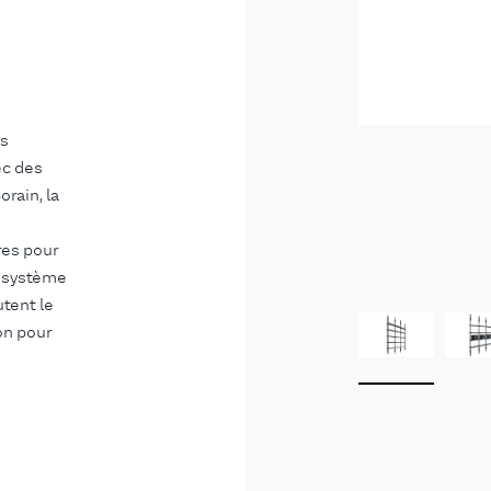
es
ec des
orain, la
res pour
e système
utent le
on pour