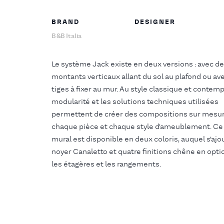
BRAND
DESIGNER
B&B Italia
Le système Jack existe en deux versions : avec d
montants verticaux allant du sol au plafond ou av
tiges à fixer au mur. Au style classique et contemp
modularité et les solutions techniques utilisées
permettent de créer des compositions sur mesu
chaque pièce et chaque style d’ameublement. C
mural est disponible en deux coloris, auquel s’ajo
noyer Canaletto et quatre finitions chêne en opti
les étagères et les rangements.