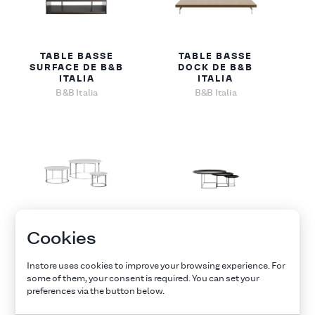
TABLE BASSE
TABLE BASSE
SURFACE DE B&B
DOCK DE B&B
ITALIA
ITALIA
B&B Italia
B&B Italia
TABLE BASSE
TABLE BASSE FAT-
Cookies
MERA DE B&B
FAT DE B&B ITALIA
ITALIA
B&B Italia
Instore uses cookies to improve your browsing experience. For
B&B Italia
some of them, your consent is required. You can set your
preferences via the button below.
Explore all furnitures