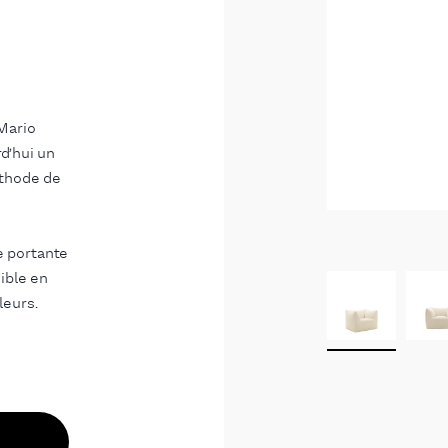
 Mario
rd’hui un
éthode de
e portante
nible en
leurs.