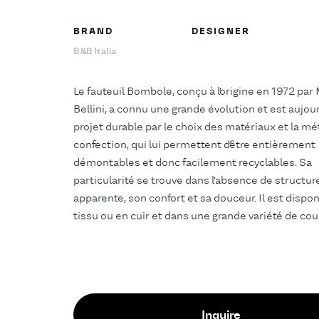
BRAND
DESIGNER
B&B Italia
Le fauteuil Bombole, conçu à l’origine en 1972 par
Bellini, a connu une grande évolution et est aujou
projet durable par le choix des matériaux et la m
confection, qui lui permettent d’être entièrement
démontables et donc facilement recyclables. Sa
particularité se trouve dans l’absence de structur
apparente, son confort et sa douceur. Il est dispo
tissu ou en cuir et dans une grande variété de cou
Inquire