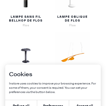
LAMPE SANS FIL
LAMPE OBLIQUE
BELLHOP DE FLOS
DE FLOS
Flos
Flos
LAMPE SANS FIL
SUSPENSION
Cookies
GUSTAVE DE FLOS
ALMENDRA DE
FLOS
Flos
Instore uses cookies to improve your browsing experience. For
Flos
some of them, your consent is required. You can set your
preferences via the button below.
Explore all furnitures
Refuse all
Preferences
Accept all