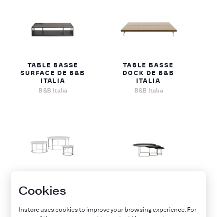
TABLE BASSE
TABLE BASSE
SURFACE DE B&B
DOCK DE B&B
ITALIA
ITALIA
B&B Italia
B&B Italia
TABLE BASSE
TABLE BASSE FAT-
Cookies
MERA DE B&B
FAT DE B&B ITALIA
ITALIA
B&B Italia
Instore uses cookies to improve your browsing experience. For
B&B Italia