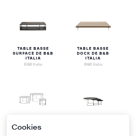
TABLE BASSE
TABLE BASSE
SURFACE DE B&B
DOCK DE B&B
ITALIA
ITALIA
B&B Italia
B&B Italia
TABLE BASSE
TABLE BASSE FAT-
Cookies
MERA DE B&B
FAT DE B&B ITALIA
ITALIA
B&B Italia