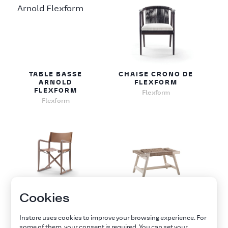
TABLE BASSE
CHAISE CRONO DE
ARNOLD
FLEXFORM
FLEXFORM
Flexform
Flexform
Cookies
CHAISE LUCHINO
POUF GIANO DE
DE FLEXFORM
FLEXFORM
Instore uses cookies to improve your browsing experience. For
Flexform
Flexform
some of them, your consent is required. You can set your