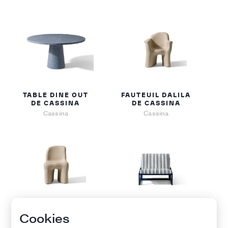
TABLE DINE OUT
FAUTEUIL DALILA
DE CASSINA
DE CASSINA
Cassina
Cassina
CHAISE DALILA DE
FAUTEUIL
Cookies
CASSINA
CARLOTTA DE