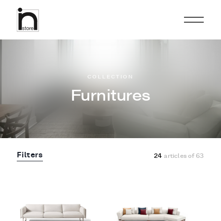
COLLECTION
Furnitures
Filters
24
articles of
63