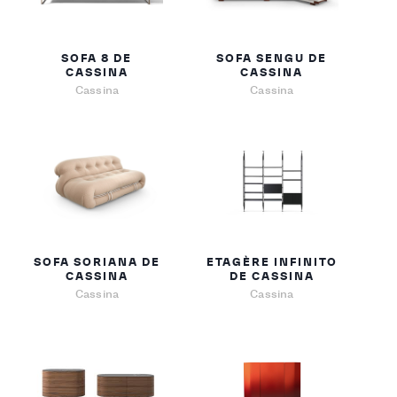
SOFA 8 DE
SOFA SENGU DE
CASSINA
CASSINA
Cassina
Cassina
SOFA SORIANA DE
ETAGÈRE INFINITO
CASSINA
DE CASSINA
Cassina
Cassina