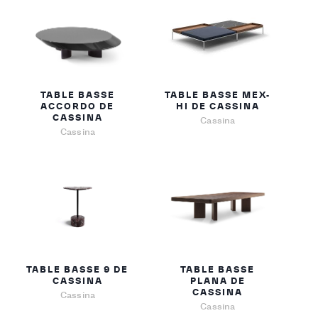
TABLE BASSE
TABLE BASSE MEX-
ACCORDO DE
HI DE CASSINA
CASSINA
Cassina
Cassina
TABLE BASSE 9 DE
TABLE BASSE
CASSINA
PLANA DE
CASSINA
Cassina
Cassina