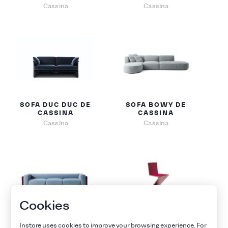
Cassina
Cassina
SOFA DUC DUC DE
SOFA BOWY DE
CASSINA
CASSINA
Cassina
Cassina
Cookies
SOFA CORNARO DE
CHAISE ZIG ZAG
Instore uses cookies to improve your browsing experience. For