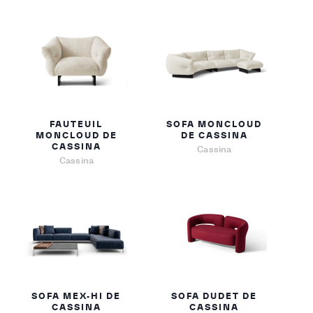
FAUTEUIL
SOFA MONCLOUD
MONCLOUD DE
DE CASSINA
CASSINA
Cassina
Cassina
SOFA MEX-HI DE
SOFA DUDET DE
CASSINA
CASSINA