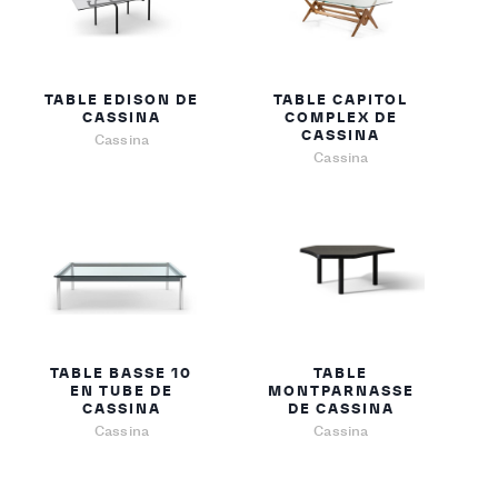
TABLE EDISON DE
TABLE CAPITOL
CASSINA
COMPLEX DE
CASSINA
Cassina
Cassina
TABLE BASSE 10
TABLE
EN TUBE DE
MONTPARNASSE
CASSINA
DE CASSINA
Cassina
Cassina