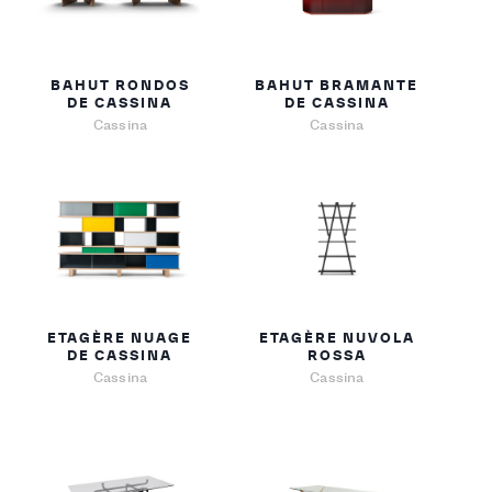
BAHUT RONDOS
BAHUT BRAMANTE
DE CASSINA
DE CASSINA
Cassina
Cassina
ETAGÈRE NUAGE
ETAGÈRE NUVOLA
DE CASSINA
ROSSA
Cassina
Cassina