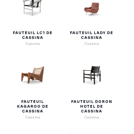
FAUTEUIL LC1 DE
FAUTEUIL LADY DE
CASSINA
CASSINA
Cassina
Cassina
FAUTEUIL
FAUTEUIL DORON
KAGAROO DE
HOTEL DE
CASSINA
CASSINA
Cassina
Cassina