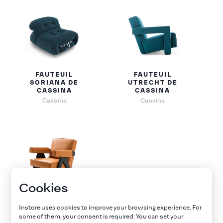
FAUTEUIL
FAUTEUIL
SORIANA DE
UTRECHT DE
CASSINA
CASSINA
Cassina
Cassina
Cookies
FAUTEUIL CAPITOL
COMPLEX DE
Instore uses cookies to improve your browsing experience. For
CASSINA
some of them, your consent is required. You can set your