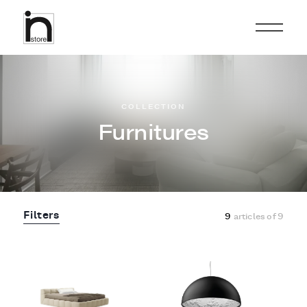
COLLECTION
Furnitures
Filters
9
articles of
9